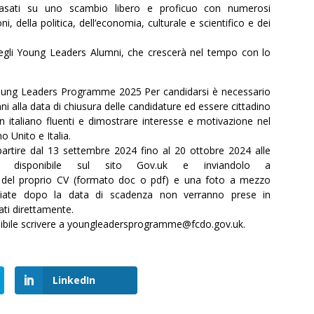
basati su uno scambio libero e proficuo con numerosi
, della politica, dell’economia, culturale e scientifico e dei
degli Young Leaders Alumni, che crescerà nel tempo con lo
aly Young Leaders Programme 2025 Per candidarsi è necessario
nni alla data di chiusura delle candidature ed essere cittadino
un italiano fluenti e dimostrare interesse e motivazione nel
no Unito e Italia.
partire dal 13 settembre 2024 fino al 20 ottobre 2024 alle
o disponibile sul sito Gov.uk e inviandolo a
del proprio CV (formato doc o pdf) e una foto a mezzo
nviate dopo la data di scadenza non verranno prese in
ati direttamente.
ossibile scrivere a youngleadersprogramme@fcdo.gov.uk.
LinkedIn