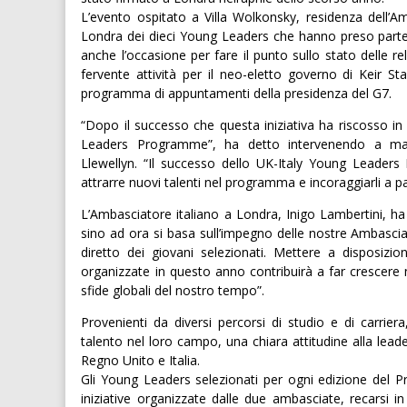
L’evento ospitato a Villa Wolkonsky, residenza dell’Amb
Londra dei dieci Young Leaders che hanno preso parte a
anche l’occasione per fare il punto sullo stato delle re
fervente attività per il neo-eletto governo di Keir St
programma di appuntamenti della presidenza del G7.
“Dopo il successo che questa iniziativa ha riscosso in 
Leaders Programme”, ha detto intervenendo a margin
Llewellyn. “Il successo dello UK-Italy Young Leader
attrarre nuovi talenti nel programma e incoraggiarli a pa
L’Ambasciatore italiano a Londra, Inigo Lambertini, 
sino ad ora si basa sull’impegno delle nostre Ambasciate
diretto dei giovani selezionati. Mettere a disposizion
organizzate in questo anno contribuirà a far crescere 
sfide globali del nostro tempo”.
Provenienti da diversi percorsi di studio e di carr
talento nel loro campo, una chiara attitudine alla lead
Regno Unito e Italia.
Gli Young Leaders selezionati per ogni edizione del P
iniziative organizzate dalle due ambasciate, recarsi in