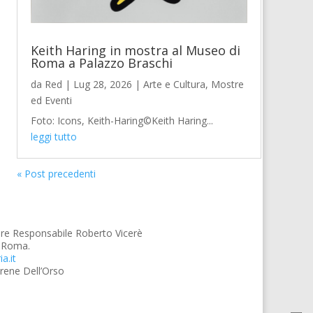
Keith Haring in mostra al Museo di
Roma a Palazzo Braschi
da
Red
|
Lug 28, 2026
|
Arte e Cultura
,
Mostre
ed Eventi
Foto: Icons, Keith-Haring©Keith Haring...
leggi tutto
« Post precedenti
ore Responsabile Roberto Vicerè
9 Roma.
a.it
 Irene Dell’Orso