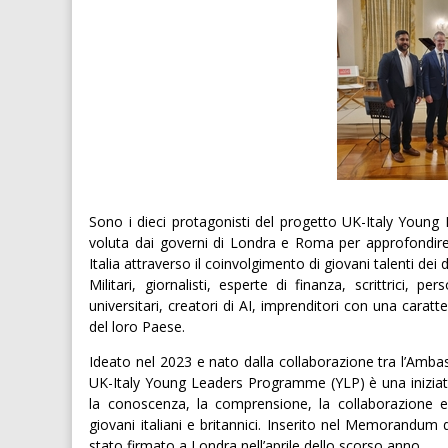
Sono i dieci protagonisti del progetto UK-Italy Young
voluta dai governi di Londra e Roma per approfondir
Italia attraverso il coinvolgimento di giovani talenti dei 
Militari, giornalisti, esperte di finanza, scrittrici, p
universitari, creatori di AI, imprenditori con una carat
del loro Paese.
Ideato nel 2023 e nato dalla collaborazione tra l’Ambasc
UK-Italy Young Leaders Programme (YLP) è una iniziativ
la conoscenza, la comprensione, la collaborazione e 
giovani italiani e britannici. Inserito nel Memorandum 
stato firmato a Londra nell’aprile dello scorso anno.