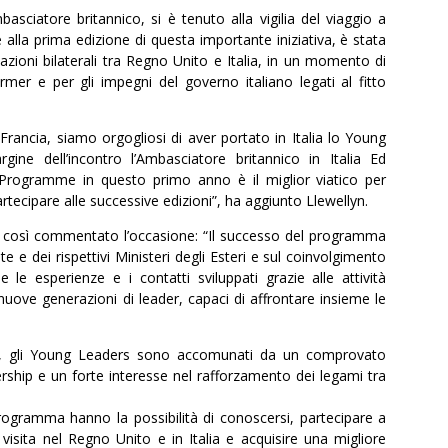
asciatore britannico, si è tenuto alla vigilia del viaggio a
lla prima edizione di questa importante iniziativa, è stata
lazioni bilaterali tra Regno Unito e Italia, in un momento di
armer e per gli impegni del governo italiano legati al fitto
Francia, siamo orgogliosi di aver portato in Italia lo Young
e dell’incontro l’Ambasciatore britannico in Italia Ed
s Programme in questo primo anno è il miglior viatico per
rtecipare alle successive edizioni”, ha aggiunto Llewellyn.
ha così commentato l’occasione: “Il successo del programma
 e dei rispettivi Ministeri degli Esteri e sul coinvolgimento
e le esperienze e i contatti sviluppati grazie alle attività
nuove generazioni di leader, capaci di affrontare insieme le
iera, gli Young Leaders sono accomunati da un comprovato
ership e un forte interesse nel rafforzamento dei legami tra
rogramma hanno la possibilità di conoscersi, partecipare a
 visita nel Regno Unito e in Italia e acquisire una migliore