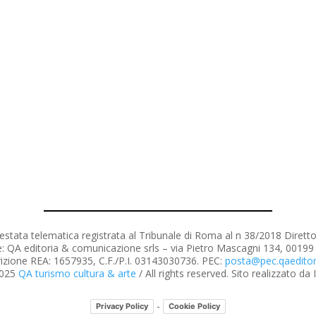
estata telematica registrata al Tribunale di Roma al n 38/2018 Dirett
e: QA editoria & comunicazione srls – via Pietro Mascagni 134, 0019
rizione REA: 1657935, C.F./P.I. 03143030736. PEC:
posta@pec.qaeditori
2025
QA turismo cultura & arte
/ All rights reserved. Sito realizzato da
-
Privacy Policy
Cookie Policy