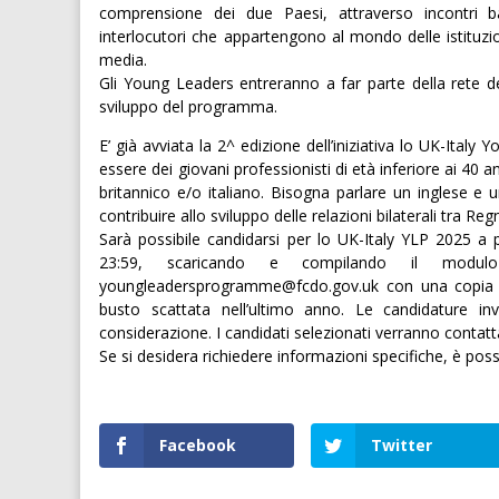
comprensione dei due Paesi, attraverso incontri 
interlocutori che appartengono al mondo delle istituzioni
media.
Gli Young Leaders entreranno a far parte della rete 
sviluppo del programma.
E’ già avviata la 2^ edizione dell’iniziativa lo UK-It
essere dei giovani professionisti di età inferiore ai 40 a
britannico e/o italiano. Bisogna parlare un inglese e 
contribuire allo sviluppo delle relazioni bilaterali tra Reg
Sarà possibile candidarsi per lo UK-Italy YLP 2025 a 
23:59, scaricando e compilando il modul
youngleadersprogramme@fcdo.gov.uk con una copia 
busto scattata nell’ultimo anno. Le candidature i
considerazione. I candidati selezionati verranno contatt
Se si desidera richiedere informazioni specifiche, è p
Facebook
Twitter