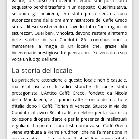
valore, lo scorso 26 novembre, erano stati posti sotto
sequestro perché trasferiti in un deposito. Quell’iniziativa,
secondo gli inquirenti, era stata presa senza alcuna
autorizzazione dall’allora amministratore del Caffè Greco
si era difeso sostenendo di averlo fatto “per ragioni di
sicurezza”. Quei beni, vincolati, devono restare all’interno
delle salette di via Condotti 86: contribuiscono a
mantenere la magia di un locale che, grazie alle
bicentenarie prestigiose frequentazioni, è diventato a sua
volta un luogo dell’arte.
La storia del locale
La particolare attenzione a questo locale non è casuale,
ma è il risultato di radici storiche di cui è stato
protagonista. L’Antico Caffè Greco, fondato da Nicola
della Maddalena, è il primo caffè storico della città e
d’Italia dopo il Caffè Florian di Venezia. Situato in via dei
Condotti al civico 86, il caffè è celebre per la sua ricca
collezione di opere d’arte e per la presenza di intellettuali
e goliardi. La prima sicura testimonianza sul Caffè Greco
viene attribuita a Pierre Prud’hon, che ne fa menzione in
una sua lettera all’amico Jean Raphaël Fauconnier, citata