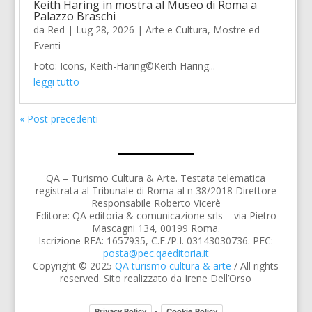
Keith Haring in mostra al Museo di Roma a
Palazzo Braschi
da
Red
|
Lug 28, 2026
|
Arte e Cultura
,
Mostre ed
Eventi
Foto: Icons, Keith-Haring©Keith Haring...
leggi tutto
« Post precedenti
QA – Turismo Cultura & Arte. Testata telematica
registrata al Tribunale di Roma al n 38/2018 Direttore
Responsabile Roberto Vicerè
Editore: QA editoria & comunicazione srls – via Pietro
Mascagni 134, 00199 Roma.
Iscrizione REA: 1657935, C.F./P.I. 03143030736. PEC:
posta@pec.qaeditoria.it
Copyright © 2025
QA turismo cultura & arte
/ All rights
reserved. Sito realizzato da Irene Dell’Orso
-
Privacy Policy
Cookie Policy