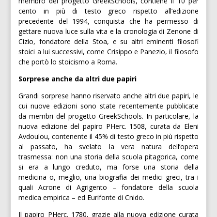
membro del progetto GreekSchools, contiene il 10 per
cento in più di testo greco rispetto all’edizione
precedente del 1994, conquista che ha permesso di
gettare nuova luce sulla vita e la cronologia di Zenone di
Cizio, fondatore della Stoa, e su altri eminenti filosofi
stoici a lui successivi, come Crisippo e Panezio, il filosofo
che portò lo stoicismo a Roma.
Sorprese anche da altri due papiri
Grandi sorprese hanno riservato anche altri due papiri, le
cui nuove edizioni sono state recentemente pubblicate
da membri del progetto GreekSchools. In particolare, la
nuova edizione del papiro PHerc. 1508, curata da Eleni
Avdoulou, contenente il 45% di testo greco in più rispetto
al passato, ha svelato la vera natura dell’opera
trasmessa: non una storia della scuola pitagorica, come
si era a lungo creduto, ma forse una storia della
medicina o, meglio, una biografia dei medici greci, tra i
quali Acrone di Agrigento – fondatore della scuola
medica empirica – ed Eurifonte di Cnido.
Il papiro PHerc. 1780, grazie alla nuova edizione curata