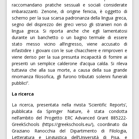
raccomandano pratiche sessuali e sociali considerate
imbarazzanti. Zenone, di origine fenicia, è oggetto di
scherno per la sua scarsa padronanza della lingua greca,
segno del disprezzo dei greci verso gli stranieri non di
lingua greca. Si riporta anche che egli lamentatosi
durante un banchetto o un bagno termale di essere
stato messo vicino all’ingresso, viene accusato di
infastidire i giovani con le sue chiacchiere e rimproveri e
viene deriso per la sua presunta incapacità di fornire ai
presenti un semplice calderone d’acqua calda. Si rileva
tuttavia che alla sua morte, a causa della sua grande
rinomanza filosofica, gli furono tributati solenni funerali
pubblici”.
La ricerca
La ricerca, presentata nella rivista ‘Scientific Reports’,
pubblicata da Springer Nature, è stata condotta
nell’ambito del Progetto ERC Advanced Grant 885222-
GreekSchools (https://greekschools.eu/), coordinato da
Graziano Ranocchia del Dipartimento di Filologia,
Letteratura e Linguistica dell’Università di Pisa, e