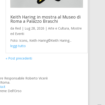
Keith Haring in mostra al Museo di
Roma a Palazzo Braschi
da
Red
|
Lug 28, 2026
|
Arte e Cultura
,
Mostre
ed Eventi
Foto: Icons, Keith-Haring©Keith Haring...
leggi tutto
« Post precedenti
ore Responsabile Roberto Vicerè
9 Roma.
a.it
 Irene Dell’Orso