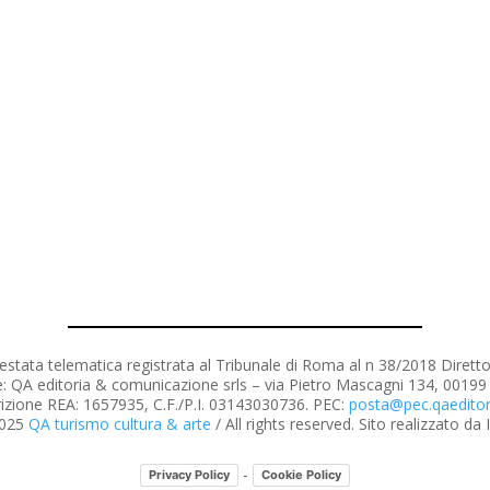
estata telematica registrata al Tribunale di Roma al n 38/2018 Dirett
e: QA editoria & comunicazione srls – via Pietro Mascagni 134, 0019
rizione REA: 1657935, C.F./P.I. 03143030736. PEC:
posta@pec.qaeditori
2025
QA turismo cultura & arte
/ All rights reserved. Sito realizzato da
-
Privacy Policy
Cookie Policy