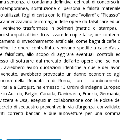
na sentenza di condanna definitiva, dei reati di concorso in
contemporanea, sostituzione di persona e falsità materiale
utilizzati fogli di carta con le filigrane “Vollard” e “Picasso”;
cannerizzavano le immagini delle opere da falsificare ed un
e venivano trasformate in polimeri (matrici di stampa). I
poi stampati al fine di realizzare le copie false; per conferire
ttamenti di invecchiamento artificiale, come bagni di caffè o
 Infine, le opere contraffatte venivano spedite a case d’asta
ne falsificati, allo scopo di aggirare eventuali controlli ed
esso di sottrarre dal mercato dell’arte opere che, se non
, avrebbero avuto quotazioni identiche a quelle dei lavori
alora vendute, avrebbero provocato un danno economico agli
 Procura della Repubblica di Roma, con il coordinamento
l’Italia a Eurojust, ha emesso 13 Ordini di Indagine Europeo
 Ue in Austria, Belgio, Canada, Danimarca, Francia, Germania,
izzera e Usa, eseguiti in collaborazione con le Polizie dei
creto di sequestro preventivo in via d’urgenza, convalidato
onti correnti bancari e due autovetture per una somma