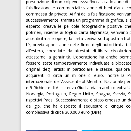
presunzione di non colpevolezza fino alla adozione di u
falsificazione e commercializzazione di beni d’arte 
commessa da privato. Ai fini della falsificazione venivano 
successivamente, tramite un programma di grafica, si s
esperto creava le pellicole fotografiche positive ch
polimeri, insieme ai fogli di carta filigranata, venivano 
autenticità alle opere, la carta veniva sottoposta a tra
tè, previa apposizione delle firme degli autori imitati.
all’estero, corredate da attestati di libera circolazio
attestarne la genuinità. L’operazione ha anche perm
fossero state tempestivamente individuate e bloccate
originali degli artisti; in particolare le stesse, qu
acquirenti di circa un milione di euro. Inoltre la
internazionale dell’Assistente al Membro Nazionale per 
e 9 Richieste di Assistenza Giudiziaria in ambito extra
Norvegia, Portogallo, Regno Unito, Spagna, Svezia, Sv
rispettivi Paesi. Successivamente è stato emesso un de
dal gip, che ha disposto il sequestro di cinque c
complessiva di circa 300.000 euro.(Dire)