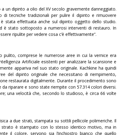
o a un dipinto a olio del XV secolo gravemente danneggiato.
o di tecniche tradizionali per pulire il dipinto e rimuovere
 è stata effettuata anche sul dipinto oggetto dello studio.
d è stato sottoposto a numerosi interventi di restauro. In
ssere ripulite per vedere cosa c’è effettivamente”.
o pulito, comprese le numerose aree in cui la vernice era
ntelligenza Artificiale esistenti per analizzare la scansione e
ilmente appariva nel suo stato originale. Kachkine ha quindi
e del dipinto originale che necessitano di riempimento,
rsione restaurata digitalmente. Durante il procedimento sono
da riparare e sono state riempite con 57.314 colori diversi.
5 ore; una velocità che, secondo lo studioso, è circa 66 volte
a a due strati, stampata su sottili pellicole polimeriche. Il
 strato è stampato con lo stesso identico motivo, ma in
nte il colore, servono sia l’inchiostro bianco che quello