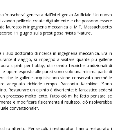
 ‘maschera’ generata dall’Intelligenza Artificiale. Un nuovo
tilizzando pellicole create digitalmente e che possono essere
ente laureato in ingegneria meccanica al MIT, Massachusetts
scorso 11 giugno sulla prestigiosa rivista ‘Nature’.
 il suo dottorato di ricerca in ingegneria meccanica. Era in
rante il viaggio, si impegnò a visitare quante più gallerie
staura dipinti per hobby, utilizzando tecniche tradizionali di
he le opere esposte alle pareti sono solo una minima parte di
ere che le gallerie acquisiscono viene conservata perché le
uro adeguato richiede tempo. Racconta Kachkine: “Sono
o. Restaurare un dipinto è divertente; è fantastico sedersi
è un processo molto lento. Tutto ciò mi ha fatto pensare: se
ente e modificare fisicamente il risultato, ciò risolverebbe
nuale convenzionale”.
cchio attento. Per secoli, i restauratori hanno restaurato i