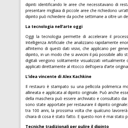
dipinti identificando le aree che necessitavano di re
presentare migliaia di piccole aree che richiedono un’at
dipinto può richiedere da poche settimane a oltre un d
La tecnologia nell’arte oggi
Oggi la tecnologia permette di accelerare il process
Intelligenza Artificiale che analizzano rapidamente eno
all’interno di questi dati visivi, che applicano per ge
dipinto, in un modo che si avvicini il più possibile allo st
digitali vengono solitamente visualizzati virtualmen
applicati direttamente al ritocco dell’opera d’arte origina
L’idea vincente di Alex Kachkine
Il restauro è stampato su una pellicola polimerica 
allineata e applicata al dipinto originale. Può anche es
della maschera può essere archiviato e consultato dai 
sono state apportate per restaurare il dipinto originale:
tra 100 anni, la prossima volta che qualcuno lavore
chiara di cosa è stato fatto. E questo non è mai stato 
Tecniche tradizionali per pulire il dipinto