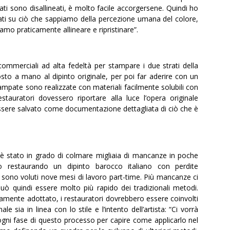
rati sono disallineati, è molto facile accorgersene. Quindi ho
ati su ciò che sappiamo della percezione umana del colore,
amo praticamente allineare e ripristinare”.
commerciali ad alta fedeltà per stampare i due strati della
to a mano al dipinto originale, per poi far aderire con un
tampate sono realizzate con materiali facilmente solubili con
stauratori dovessero riportare alla luce l’opera originale
 essere salvato come documentazione dettagliata di ciò che è
o è stato in grado di colmare migliaia di mancanze in poche
o restaurando un dipinto barocco italiano con perdite
 sono voluti nove mesi di lavoro part-time. Più mancanze ci
ò quindi essere molto più rapido dei tradizionali metodi.
amente adottato, i restauratori dovrebbero essere coinvolti
e sia in linea con lo stile e l’intento dell’artista: “Ci vorrà
 ogni fase di questo processo per capire come applicarlo nel