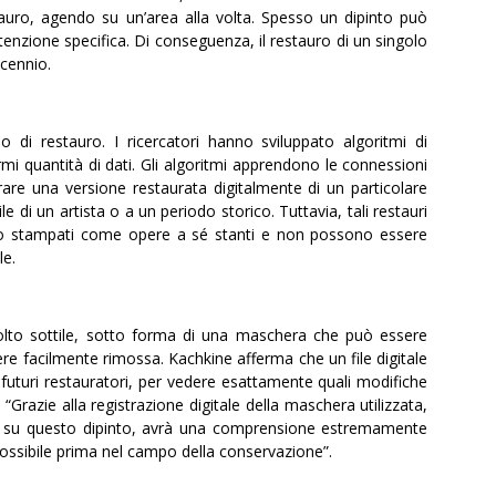
stauro, agendo su un’area alla volta. Spesso un dipinto può
tenzione specifica. Di conseguenza, il restauro di un singolo
ecennio.
o di restauro. I ricercatori hanno sviluppato algoritmi di
rmi quantità di dati. Gli algoritmi apprendono le connessioni
nerare una versione restaurata digitalmente di un particolare
ile di un artista o a un periodo storico. Tuttavia, tali restauri
te o stampati come opere a sé stanti e non possono essere
le.
molto sottile, sotto forma di una maschera che può essere
sere facilmente rimossa. Kachkine afferma che un file digitale
futuri restauratori, per vedere esattamente quali modifiche
 “Grazie alla registrazione digitale della maschera utilizzata,
rà su questo dipinto, avrà una comprensione estremamente
possibile prima nel campo della conservazione”.