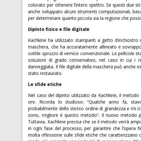
colorato per ottenere l’intero spettro. Se questi due st
anche sviluppato alcuni strumenti computazionali, bas
per determinare quanto piccola sia la regione che possi
Dipinto fisico e file digitale
Kachkine ha utilizzato stampanti a getto d’inchiostro 
maschera, che ha accuratamente allineato e sovrappos
sottile spruzzo di vernice convenzionale. Le pellicole s
soluzioni di grado conservativo, nel caso in cui i re
danneggiata. Il file digitale della maschera può anche
stato restaurato.
Le sfide etiche
Nel caso del dipinto utilizzato da Kachkine, il metod
ore. Ricorda lo studioso: “Qualche anno fa, stav
probabilmente dello stesso ordine di grandezza e mi ci
sono, migliore è questo metodo”. Il nuovo metodo pu
Tuttavia, Kachkine precisa che se il metodo verrà ampi
in ogni fase del processo, per garantire che l’opera final
molta riflessione sulle sfide etiche che caratterizzano