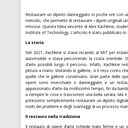
Restaurare un dipinto danneggiato in poche ore con una
metodo, che permette di restaurare i dipinti originali u
rimosse. Questa l’idea vincente di Alex Kachkine, stud
Institute of Technology. L’articolo è stato pubblicato lo 
La storia
Nel 2021, Kachkine si stava recando al MIT per iniziare
automobile e stava percorrendo la costa orientale. Du
d’arte possibili lungo il percorso. Infatti, Kachkine re
pittura a mano. Visitando le gallerie, si è reso conto c
quelle che le gallerie conservano. Gran parte delle op
opere sono invecchiate o danneggiate; e un resta
appassionato d’arte da moltissimo tempo, fin da bambin
a riempire le cose e trascorrere una bella serata. Ma 
potessimo semplicemente restaurare un dipinto digitalm
molti dei problemi e degli svantaggi di un processo ma
Il restauro nella tradizione
Il restauro di opere d’arte richiede mani ferme e un o