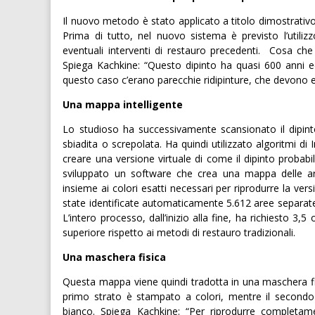
Il nuovo metodo è stato applicato a titolo dimostrativ
Prima di tutto, nel nuovo sistema è previsto l’utilizz
eventuali interventi di restauro precedenti. Cosa che
Spiega Kachkine: “Questo dipinto ha quasi 600 anni e
questo caso c’erano parecchie ridipinture, che devono e
Una mappa intelligente
Lo studioso ha successivamente scansionato il dipint
sbiadita o screpolata. Ha quindi utilizzato algoritmi di I
creare una versione virtuale di come il dipinto probab
sviluppato un software che crea una mappa delle are
insieme ai colori esatti necessari per riprodurre la ve
state identificate automaticamente 5.612 aree separate 
L’intero processo, dall’inizio alla fine, ha richiesto 3,
superiore rispetto ai metodi di restauro tradizionali.
Una maschera fisica
Questa mappa viene quindi tradotta in una maschera fisic
primo strato è stampato a colori, mentre il secondo
bianco. Spiega Kachkine: “Per riprodurre completame