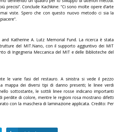
amo definendo un quadro per lo sviluppo di ulteriori metodi.
iù precisi”. Conclude Kachkine: “Ci sono molte opere d’arte
 mai viste. Spero che con questo nuovo metodo ci sia la
piacere”.
. and Katherine A. Lutz Memorial Fund. La ricerca è stata
e strutture del MIT.Nano, con il supporto aggiuntivo dei MIT
to di Ingegneria Meccanica del MIT e delle Biblioteche del
nte le varie fasi del restauro. A sinistra si vede il pezzo
 mappa dei diversi tipi di danno presenti; le linee verdi
lo sottostante, le sottili linee rosse indicano importanti
di perdite di colore, mentre le regioni rosa mostrano difetti
taurato con la maschera di laminazione applicata. Credito: Per