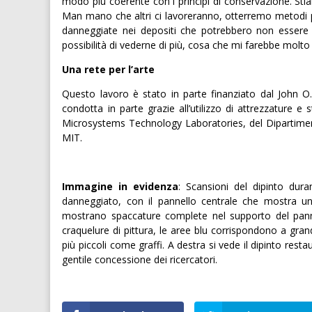
modo più coerente con i principi di conservazione. Sti
Man mano che altri ci lavoreranno, otterremo metodi p
danneggiate nei depositi che potrebbero non essere
possibilità di vederne di più, cosa che mi farebbe molto 
Una rete per l’arte
Questo lavoro è stato in parte finanziato dal John O
condotta in parte grazie all’utilizzo di attrezzature 
Microsystems Technology Laboratories, del Dipartimen
MIT.
Immagine in evidenza
: Scansioni del dipinto dura
danneggiato, con il pannello centrale che mostra una
mostrano spaccature complete nel supporto del pannel
craquelure di pittura, le aree blu corrispondono a gran
più piccoli come graffi. A destra si vede il dipinto res
gentile concessione dei ricercatori.