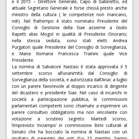
e il 2015 – Direttore Generale, Capo di Gabinetto, ed
attuale Segretario Generale e forse chissà presto anche
ministro della cultura ( le competenze non mancano,
ndr). Nel frattempo è stato nominato Presidente del
Consiglio di Gestione della Siae assieme a Giulio
Rapetti alias Mogol in qualità di Presidente Onorario;
nella stessa seduta, sono stati eletti Andrea
Purgatori quale Presidente del Consiglio di Sorveglianza,
e Maria Romana Francesca Trainini quale Vice
Presidente.
La nomina di Salvatore Nastasi è stata approvata il 5
settembre scorso all’unanimità dal Consiglio di
Sorveglianza della società, e autorizzata dall’Anac a luglio
con un parere favorevole al doppio incarico di dirigente
del dicastero e presidente Siae. Nel caso di incarichi in
società a partecipazione pubblica, le commissioni
parlamentari competenti sono chiamate a esprimere un
parere consultivo obbligatorio ma non vincolante con
votazione a scrutinio segreto. Martedì scorso,
l’imprevisto ‘inciampo’ in commissione Beni culturali al
Senato che ha bocciato la nomina di Nastasi con un
risultato di pareggio dei voti (Sui 23 membri, hanno