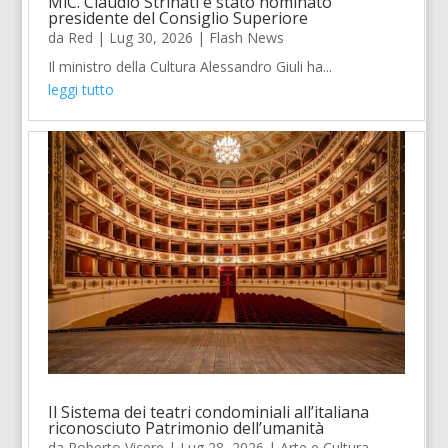
MiC. Claudio Strinati è stato nominato
presidente del Consiglio Superiore
da
Red
|
Lug 30, 2026
|
Flash News
Il ministro della Cultura Alessandro Giuli ha...
leggi tutto
Il Sistema dei teatri condominiali all’italiana
riconosciuto Patrimonio dell’umanità
da
Roberto Vicere
|
Lug 28, 2026
|
Arte e Cultura
,