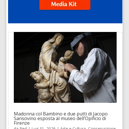
Madonna col Bambino e due putti di Jacopo
Sansovino esposta al museo dell’Opificio di
Firenze
da
Red
|
Lug 31, 2026
|
Arte e Cultura
,
Conservazione