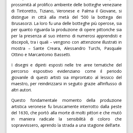
prossimità al prolifico ambiente delle botteghe veneziane
di Tintoretto, Tiziano, Veronese e Palma il Giovane, si
distingue in città alla metà del ‘500 la bottega dei
Brusasorzi. La loro fu una delle botteghe più operose, sia
per quanto riguarda la produzione di opere pittoriche sia
per la presenza al suo interno di numerosi apprendisti e
discepoli, tra i quali – vengono con attenzione illustrati in
mostra – Sante Creara, Alessandro Turchi, Pasquale
Ottino e Marcantonio Bassetti.
I disegni e dipinti esposti nelle tre aree tematiche del
percorso espositivo evidenziano come il periodo
giovanile di questi artisti sia improntato al lessico del
maestro, per reindirizzarsi in seguito grazie all’influsso di
altri autori.
Questo fondamentale momento della produzione
artistica veronese fu bruscamente interrotto dalla peste
del 1630, che portò alla morte di molti pittori e che mutò
in maniera radicale la sensibilità di coloro che
sopravvissero, aprendo la strada a una stagione dell’arte.