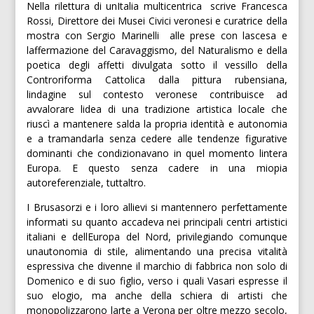
Nella rilettura di unItalia multicentrica  scrive Francesca
Rossi, Direttore dei Musei Civici veronesi e curatrice della
mostra con Sergio Marinelli  alle prese con lascesa e
laffermazione del Caravaggismo, del Naturalismo e della
poetica degli affetti divulgata sotto il vessillo della
Controriforma Cattolica dalla pittura rubensiana,
lindagine sul contesto veronese contribuisce ad
avvalorare lidea di una tradizione artistica locale che
riuscì a mantenere salda la propria identità e autonomia
e a tramandarla senza cedere alle tendenze figurative
dominanti che condizionavano in quel momento lintera
Europa. E questo senza cadere in una miopia
autoreferenziale, tuttaltro.
I Brusasorzi e i loro allievi si mantennero perfettamente
informati su quanto accadeva nei principali centri artistici
italiani e dellEuropa del Nord, privilegiando comunque
unautonomia di stile, alimentando una precisa vitalità
espressiva che divenne il marchio di fabbrica non solo di
Domenico e di suo figlio, verso i quali Vasari espresse il
suo elogio, ma anche della schiera di artisti che
monopolizzarono larte a Verona per oltre mezzo secolo,