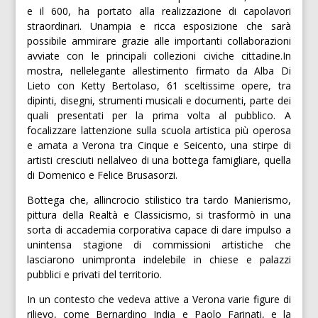
e il 600, ha portato alla realizzazione di capolavori
straordinari. Unampia e ricca esposizione che sarà
possibile ammirare grazie alle importanti collaborazioni
avviate con le principali collezioni civiche cittadine.In
mostra, nellelegante allestimento firmato da Alba Di
Lieto con Ketty Bertolaso, 61 sceltissime opere, tra
dipinti, disegni, strumenti musicali e documenti, parte dei
quali presentati per la prima volta al pubblico. A
focalizzare lattenzione sulla scuola artistica più operosa
e amata a Verona tra Cinque e Seicento, una stirpe di
artisti cresciuti nellalveo di una bottega famigliare, quella
di Domenico e Felice Brusasorzi.
Bottega che, allincrocio stilistico tra tardo Manierismo,
pittura della Realtà e Classicismo, si trasformò in una
sorta di accademia corporativa capace di dare impulso a
unintensa stagione di commissioni artistiche che
lasciarono unimpronta indelebile in chiese e palazzi
pubblici e privati del territorio.
In un contesto che vedeva attive a Verona varie figure di
rilievo, come Bernardino India e Paolo Farinati, e la