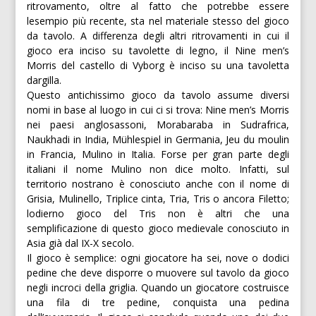
ritrovamento, oltre al fatto che potrebbe essere
lesempio più recente, sta nel materiale stesso del gioco
da tavolo. A differenza degli altri ritrovamenti in cui il
gioco era inciso su tavolette di legno, il Nine men’s
Morris del castello di Vyborg è inciso su una tavoletta
dargilla.
Questo antichissimo gioco da tavolo assume diversi
nomi in base al luogo in cui ci si trova: Nine men’s Morris
nei paesi anglosassoni, Morabaraba in Sudrafrica,
Naukhadi in India, Mühlespiel in Germania, Jeu du moulin
in Francia, Mulino in Italia. Forse per gran parte degli
italiani il nome Mulino non dice molto. Infatti, sul
territorio nostrano è conosciuto anche con il nome di
Grisia, Mulinello, Triplice cinta, Tria, Tris o ancora Filetto;
lodierno gioco del Tris non è altri che una
semplificazione di questo gioco medievale conosciuto in
Asia già dal IX-X secolo.
Il gioco è semplice: ogni giocatore ha sei, nove o dodici
pedine che deve disporre o muovere sul tavolo da gioco
negli incroci della griglia. Quando un giocatore costruisce
una fila di tre pedine, conquista una pedina